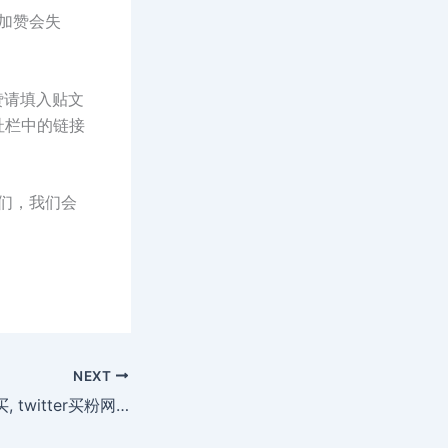
则加赞会失
赞请填入贴文
址栏中的链接
我们，我们会
NEXT
便宜的推特粉丝购买, twitter买粉网站推荐, 快速推特涨粉加赞和转推