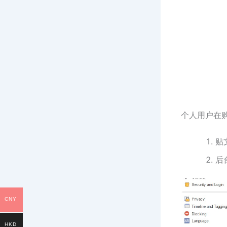
个人用户在
贴
后
CNY
HKD