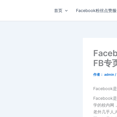
跳
至
首页
Facebook粉丝点赞
内
容
Fac
FB专
作者：
admin
/
Faceboo
Facebo
学的校内网
老外几乎人人