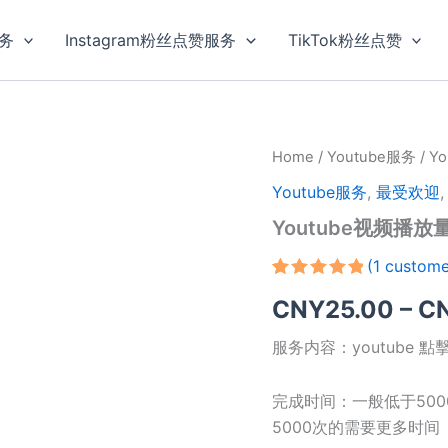
服务
Instagram粉丝点赞服务
TikTok粉丝点赞
Home
/
Youtube服务
/ Y
Youtube服务
,
最受欢迎
Youtube视频播放量
(
1
custome
Rated
1
5.00
CNY
25.00
–
C
out of 5
based on
customer
服务内容：youtube 點擊
rating
完成时间：一般低于500
5000次的需要更多时间