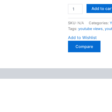
Youtube
Add to car
视
频
播
SKU:
N/A
Categories:
放
Tags:
youtube views
,
yo
量
Views
Add to Wishlist
quantity
Compare