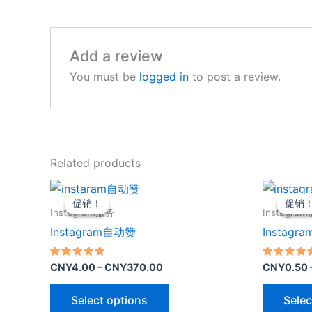
Add a review
You must be
logged in
to post a review.
Related products
促销！
促销！
促销
促销
Instagram服务
Instagra
Instagram自动赞
Insta
Rated
Rated
CNY
4.00
–
CNY
370.00
CNY
0.50
4.83
5.00
out of 5
out of 5
Select options
Selec