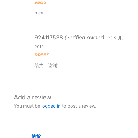
Rat
nice
ed
2
out
of 5
924117538
(verified owner)
23 9 月,
2019
Rated
5
给力，谢谢
out of 5
Add a review
You must be
logged in
to post a review.
缺货