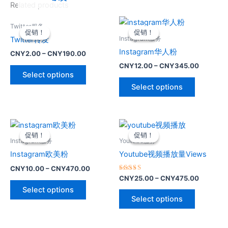
Related products
Twitter服务
促销！
促销！
促销！
促销！
Instagram服务
Twitter转发
Instagram华人粉
CNY
2.00
–
CNY
190.00
CNY
12.00
–
CNY
345.00
Select options
Select options
促销！
促销！
促销！
促销！
Instagram服务
Youtube服务
Instagram欧美粉
Youtube视频播放量Views
CNY
10.00
–
CNY
470.00
Rated
CNY
25.00
–
CNY
475.00
5.00
Select options
out of 5
Select options