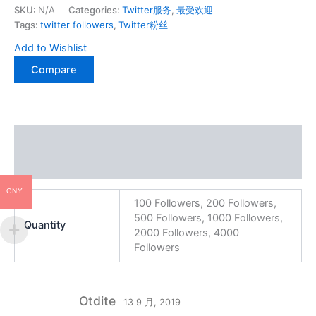
quantity
SKU:
N/A
Categories:
Twitter服务
,
最受欢迎
Tags:
twitter followers
,
Twitter粉丝
Add to Wishlist
Compare
Additional information
Reviews (2)
CNY
100 Followers, 200 Followers,
500 Followers, 1000 Followers,
Quantity
2000 Followers, 4000
Followers
Otdite
13 9 月, 2019