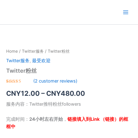
跳
至
内
容
Home
/
Twitter服务
/ Twitter粉丝
Twitter服务
,
最受欢迎
Twitter粉丝
(
2
customer reviews)
Rated
2
CNY
12.00
–
CNY
480.00
3.50
out of
5
服务内容：Twitter推特粉丝followers
based
on
customer
ratings
完成时间：
24小时左右开始
，
链接填入到Link （链接）的框
框中